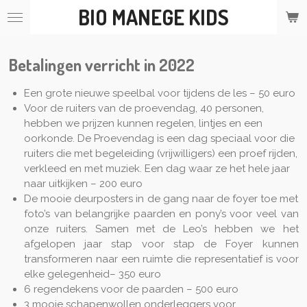
BIO MANEGE KIDS
Ga
direct
naar
de
Betalingen verricht in 2022
hoofdinhoud
Een grote nieuwe speelbal voor tijdens de les – 50 euro
Voor de ruiters van de proevendag, 40 personen,
hebben we prijzen kunnen regelen, lintjes en een
oorkonde. De Proevendag is een dag speciaal voor die
ruiters die met begeleiding (vrijwilligers) een proef rijden,
verkleed en met muziek. Een dag waar ze het hele jaar
naar uitkijken – 200 euro
De mooie deurposters in de gang naar de foyer toe met
foto’s van belangrijke paarden en pony’s voor veel van
onze ruiters. Samen met de Leo’s hebben we het
afgelopen jaar stap voor stap de Foyer kunnen
transformeren naar een ruimte die representatief is voor
elke gelegenheid– 350 euro
6 regendekens voor de paarden – 500 euro
3 mooie schapenwollen onderleggers voor